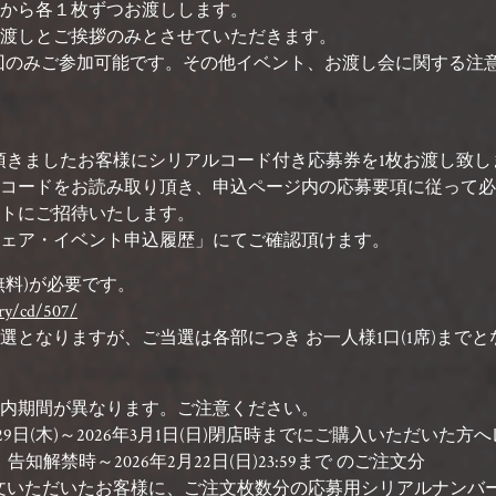
から各１枚ずつお渡しします。
渡しとご挨拶のみとさせていただきます。
回のみご参加可能です。その他イベント、お渡し会に関する注
頂きましたお客様にシリアルコード付き応募券を1枚お渡し致し
コードをお読み取り頂き、申込ページ内の応募要項に従って必
トにご招待いたします。
ェア・イベント申込履歴」にてご確認頂けます。
無料)が必要です。
try/cd/507/
となりますが、ご当選は各部につき お一人様1口(1席)までと
内期間が異なります。ご注意ください。
年1月29日(木)～2026年3月1日(日)閉店時までにご購入いただ
解禁時～2026年2月22日(日)23:59まで のご注文分
いただいたお客様に、ご注文枚数分の応募用シリアルナンバーと申