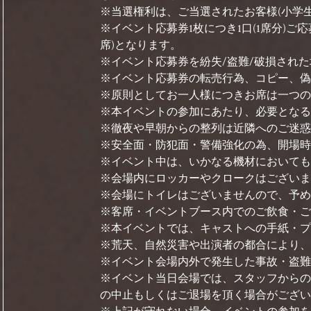
※当選権利は、ご当選されたお客様(小学生
※イベント応募券1枚につき1口(1席分)
席)となります。
※イベント応募券を紛失/盗難/破損され
※イベント応募券の転売行為、コピー、偽
※原則としてお一人様につきお席は一つの
※本イベントの参加にあたり、必要となる
※徹夜や早朝からの整列は近隣へのご迷惑
※安全面・防犯面・警備強化の為、開場時
※イベント中は、いかなる機材においても
※会場内にロッカーやクロークはございま
※会場にトイレはございませんので、予め
※客席・イベントブース内でのご飲食・ご
※本イベントでは、キャストへの手紙・プ
※荒天、自然災害や出演者の都合により、
※イベント会場内外で発生した事故・盗難
※イベント当日会場では、スタッフからの
の中止もしくはご退場を頂く場合がござい