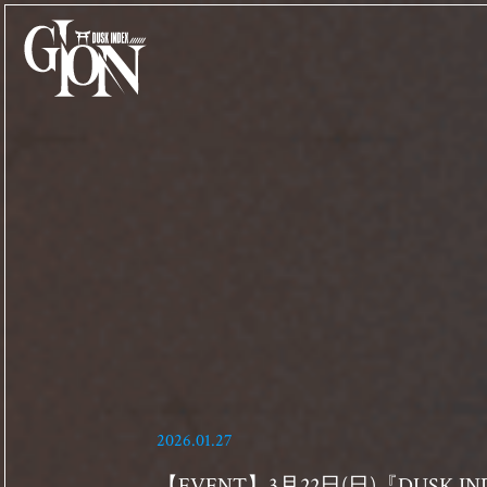
Home
最新情報
概要
物語
登場人物
ギャラリ
ー
製品情報
2026.01.27
【EVENT】3月22日(日)『DUS