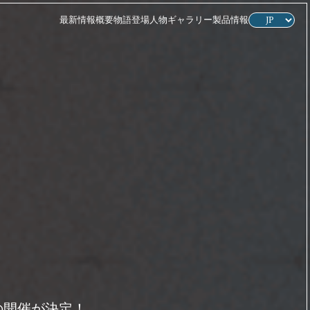
最新情報
概要
物語
登場人物
ギャラリー
製品情報
し会の開催が決定！