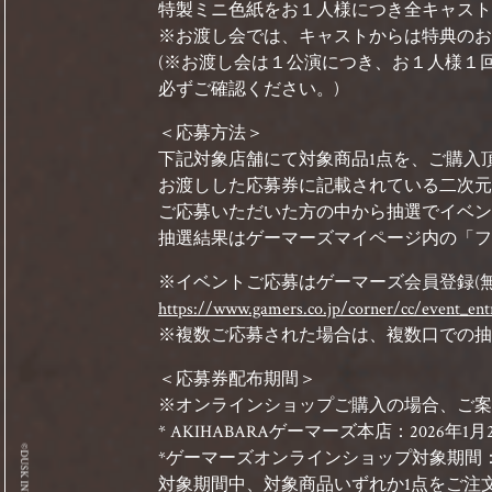
特製ミニ色紙をお１人様につき全キャスト
※お渡し会では、キャストからは特典のお
(※お渡し会は１公演につき、お１人様１
必ずご確認ください。)
＜応募方法＞
下記対象店舗にて対象商品1点を、ご購入
お渡しした応募券に記載されている二次元
ご応募いただいた方の中から抽選でイベン
抽選結果はゲーマーズマイページ内の「フ
※イベントご応募はゲーマーズ会員登録(
https://www.gamers.co.jp/corner/cc/event_en
※複数ご応募された場合は、複数口での抽選
＜応募券配布期間＞
※オンラインショップご購入の場合、ご案
* AKIHABARAゲーマーズ本店：2026
*ゲーマーズオンラインショップ対象期間：告知
対象期間中、対象商品いずれか1点をご注文