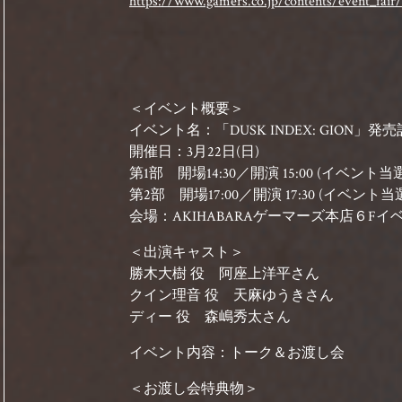
https://www.gamers.co.jp/contents/event_fair
＜イベント概要＞
イベント名：「DUSK INDEX: GION」
開催日：3月22日(日)
第1部 開場14:30／開演 15:00 (イベント当
第2部 開場17:00／開演 17:30 (イベント当
会場：AKIHABARAゲーマーズ本店６F
＜出演キャスト＞
勝木大樹 役 阿座上洋平さん
クイン理音 役 天麻ゆうきさん
ディー 役 森嶋秀太さん
イベント内容：トーク＆お渡し会
＜お渡し会特典物＞