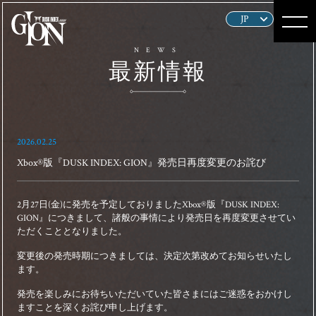
Home
NEWS
最新情報
最新情報
概要
2026.02.25
物語
Xbox®版『DUSK INDEX: GION』発売日再度変更のお詫び
登場人物
2月27日(金)に発売を予定しておりましたXbox®版『DUSK INDEX:
GION』につきまして、諸般の事情により発売日を再度変更させてい
ギャラリ
ただくこととなりました。
ー
変更後の発売時期につきましては、決定次第改めてお知らせいたし
ます。
製品情報
発売を楽しみにお待ちいただいていた皆さまにはご迷惑をおかけし
ますことを深くお詫び申し上げます。