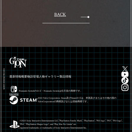
BACK
©DUSK INDEX GION
最新情報
概要
物語
登場人物
ギャラリー
製品情報
Nintendo Switchのロゴ・Nintendo Switchは任天堂の商標です。
2024 Valve Corporation. Steam及びSteamロゴは、米国及びまたはその他の国の
ValveCorporationの商標及びまたは登録商標です。
©2025 Sony Interactive Entertainment LLC.”PlayStation Family Mark”, “PlayStation”, “PS5 logo”, “PS5”, “PS4 logo”,
“PS4”, “PlayStation Shapes Logo”, and “Play Has No Limits” are
registered trademarks or trademarks of Sony Interactive Entertainment Inc.